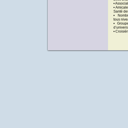
• Associa
• Amical
Santé de
• Nombre
tous niv
• Group
d’univers
• Croisié