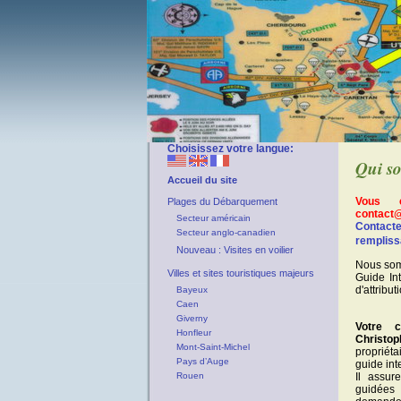
Choisissez votre langue:
Qui s
Accueil du site
Vous 
Plages du Débarquement
contact
Secteur américain
Contact
Secteur anglo-canadien
rempliss
Nouveau : Visites en voilier
Nous somm
Villes et sites touristiques majeurs
Guide In
d'attribu
Bayeux
Caen
Giverny
Votre c
Honfleur
Christo
Mont-Saint-Michel
propriéta
Pays d’Auge
guide int
Rouen
Il assur
guidée