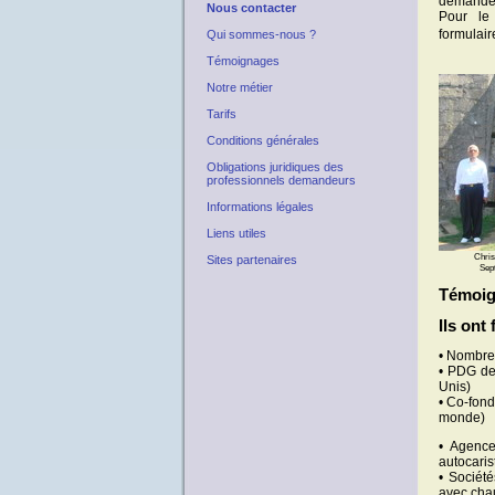
demande
Nous contacter
Pour le 
formulai
Qui sommes-nous ?
Témoignages
Notre métier
Tarifs
Conditions générales
Obligations juridiques des
professionnels demandeurs
Informations légales
Liens utiles
Chri
Sites partenaires
Sep
Témoig
Ils ont
• Nombreu
• PDG de
Unis)
• Co-fond
monde)
• Agence
autocaris
• Sociét
avec chau