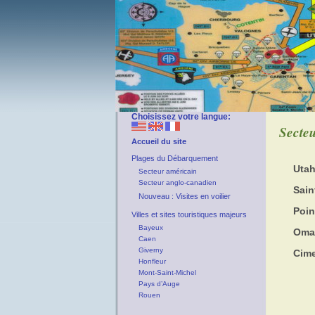
Choisissez votre langue:
Secte
Accueil du site
Plages du Débarquement
Uta
Secteur américain
Secteur anglo-canadien
Sain
Nouveau : Visites en voilier
Poin
Villes et sites touristiques majeurs
Bayeux
Oma
Caen
Giverny
Cime
Honfleur
Mont-Saint-Michel
Pays d’Auge
Rouen